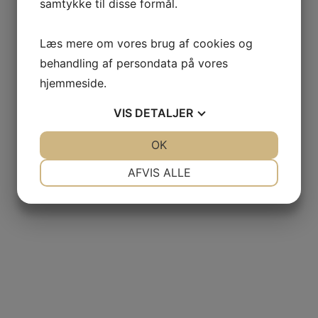
samtykke til disse formål.
Læs mere om vores brug af cookies og
behandling af persondata på vores
hjemmeside.
VIS
DETALJER
JA
NEJ
OK
JA
NEJ
NØDVENDIGE
PRÆFERENCER
AFVIS ALLE
JA
NEJ
JA
NEJ
MARKETING
STATISTIK
TILFØJ TIL KURV
White Logo Pocket T-Shirt
£
125.00