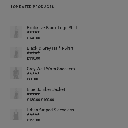
TOP RATED PRODUCTS
Exclusive Black Logo Shirt
Vurderet
£
140.00
4.50
ud af
5
Black & Grey Half T-Shirt
Vurderet
£
110.00
4.50
ud af
5
Grey Well-Worn Sneakers
Vurderet
£
60.00
4.50
ud af
5
Blue Bomber Jacket
Vurderet
£
180.00
£
160.00
4.50
ud af
5
Urban Striped Sleeveless
Vurderet
£
135.00
4.50
ud af
5