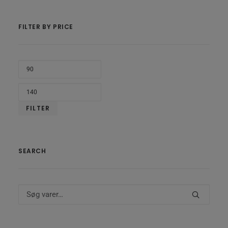
FILTER BY PRICE
MIND
PRIS
HØJE
PRIS
FILTER
SEARCH
Søg
efter: