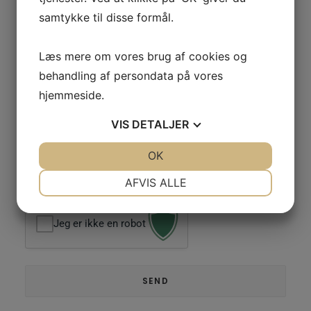
Kommentarer
Beskriv dit arrangement, Antal gæster, Sted samt tanker og ønsker
samtykke til disse formål.
til dagen.
Læs mere om vores brug af cookies og
behandling af persondata på vores
hjemmeside.
VIS
DETALJER
JA
NEJ
OK
JA
NEJ
NØDVENDIGE
PRÆFERENCER
AFVIS ALLE
JA
NEJ
JA
NEJ
Jeg er ikke en robot
MARKETING
STATISTIK