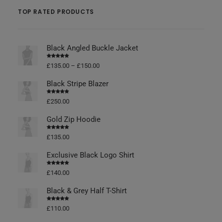
TOP RATED PRODUCTS
Black Angled Buckle Jacket
Vurderet
£
135.00
–
£
150.00
4.50
ud af
5
Black Stripe Blazer
Vurderet
£
250.00
4.50
ud af
5
Gold Zip Hoodie
Vurderet
£
135.00
4.50
ud af
5
Exclusive Black Logo Shirt
Vurderet
£
140.00
4.50
ud af
5
Black & Grey Half T-Shirt
Vurderet
£
110.00
4.50
ud af
5