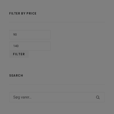
FILTER BY PRICE
MIND
PRIS
HØJE
PRIS
FILTER
SEARCH
Søg
efter: