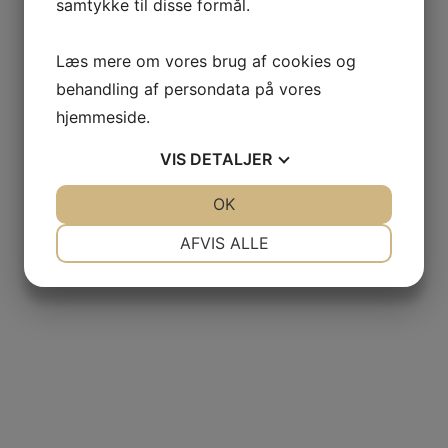
samtykke til disse formål.
Læs mere om vores brug af cookies og
behandling af persondata på vores
hjemmeside.
VIS
DETALJER
JA
NEJ
OK
JA
NEJ
NØDVENDIGE
PRÆFERENCER
AFVIS ALLE
JA
NEJ
JA
NEJ
MARKETING
STATISTIK
TILFØJ TIL KURV
White Logo Pocket T-Shirt
£
125.00