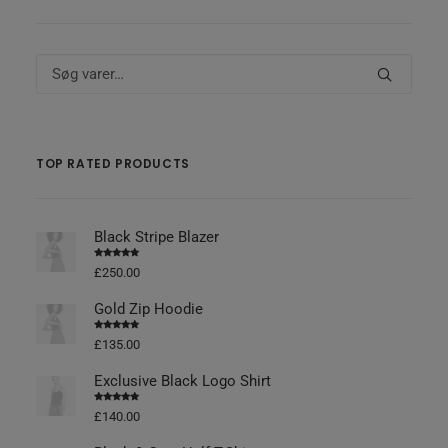
Søg
efter:
TOP RATED PRODUCTS
Black Stripe Blazer
Vurderet
£
250.00
4.50
ud af
5
Gold Zip Hoodie
Vurderet
£
135.00
4.50
ud af
5
Exclusive Black Logo Shirt
Vurderet
£
140.00
4.50
ud af
5