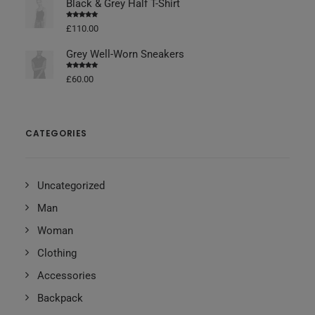
Black & Grey Half T-Shirt
Vurderet
£
110.00
4.50
ud af
5
Grey Well-Worn Sneakers
Vurderet
£
60.00
4.50
ud af
5
CATEGORIES
Uncategorized
Man
Woman
Clothing
Accessories
Backpack