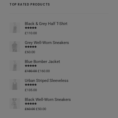
TOP RATED PRODUCTS
Black & Grey Half T-Shirt
Vurderet
£
110.00
4.50
ud af
5
Grey Well-Worn Sneakers
Vurderet
£
60.00
4.50
ud af
5
Blue Bomber Jacket
Vurderet
£
180.00
£
160.00
4.50
ud af
5
Urban Striped Sleeveless
Vurderet
£
135.00
4.50
ud af
5
Black Well-Worn Sneakers
Vurderet
£
60.00
£
50.00
4.50
ud af
5