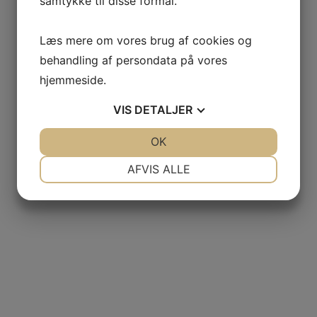
samtykke til disse formål.
TILFØJ TIL KURV
Black Leather Safety Backpack
Læs mere om vores brug af cookies og
£
180.00
behandling af persondata på vores
hjemmeside.
VIS
DETALJER
JA
NEJ
OK
JA
NEJ
NØDVENDIGE
PRÆFERENCER
AFVIS ALLE
JA
NEJ
JA
NEJ
MARKETING
STATISTIK