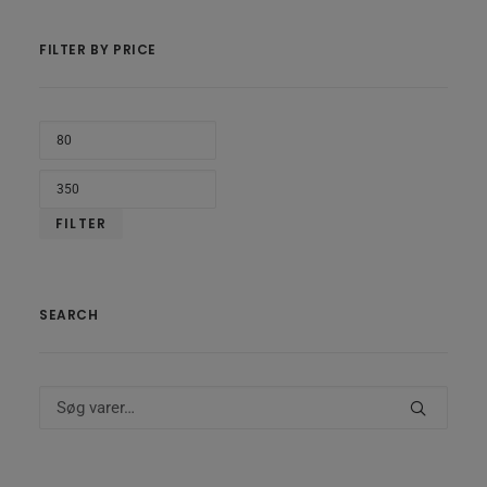
FILTER BY PRICE
MIND
PRIS
HØJE
PRIS
FILTER
SEARCH
Søg
efter: